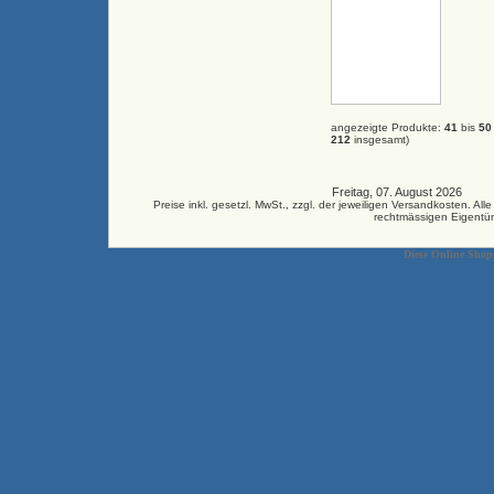
angezeigte Produkte:
41
bis
50
212
insgesamt)
Freitag, 07. August 2026 33
Preise inkl. gesetzl. MwSt., zzgl. der jeweiligen Versandkosten.
rechtmässigen Eigentüm
Diese Online Shop