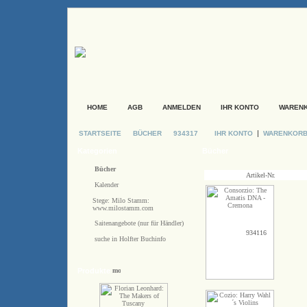
HOME
AGB
ANMELDEN
IHR KONTO
WAREN
|
STARTSEITE
BÜCHER
934317
IHR KONTO
WARENKOR
Kategorien
Bücher
Bücher
Artikel-Nr.
Kalender
Stege: Milo Stamm:
www.milostamm.com
Saitenangebote (nur für Händler)
934116
suche in Holfter Buchinfo
Produkte