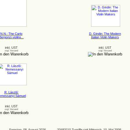
N.N.: The Carlo
D. Gindin: The Modern
Bergonzi violins...
Italian Violin Makers
inkl. UST
inkl. UST
zzgl. Versand
zzgl. Versand
R. László:
emessanyi Sámuel
inkl. UST
zzgl. Versand
Samstag, 08. August 2026 33483110 Zugriffe seit Mittwoch, 10. Mai 2006