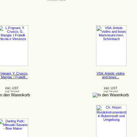
Frignani, Y. Crusco,
VSA: Artistic violins
 Mangia: I Fratelli...
and bows...
inkl. UST
inkl. UST
zzgl. Versand
zzgl. Versand