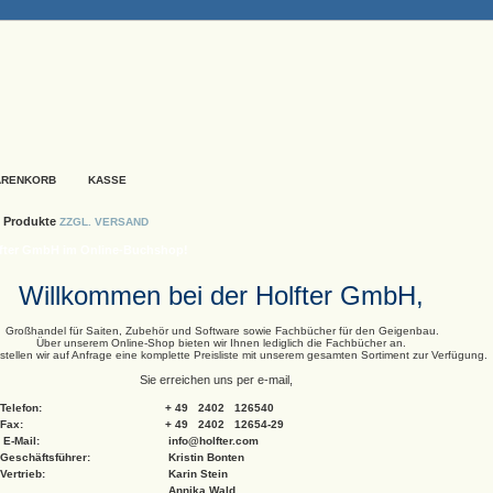
ARENKORB
KASSE
 Produkte
ZZGL. VERSAND
fter GmbH im Online-Buchshop!
Willkommen bei der Holfter GmbH,
Großhandel für Saiten, Zubehör und Software sowie Fachbücher für den Geigenbau.
Über unserem Online-Shop bieten wir Ihnen lediglich die Fachbücher an.
stellen wir auf Anfrage eine komplette Preisliste mit unserem gesamten Sortiment zur Verfügung.
Sie erreichen uns per e-mail,
Telefon:
+ 49 2402 126540
Fax:
+ 49 2402 12654-29
E-Mail:
info@holfter.com
Geschäftsführer:
Kristin Bonten
Vertrieb:
Karin Stein
Annika Wald