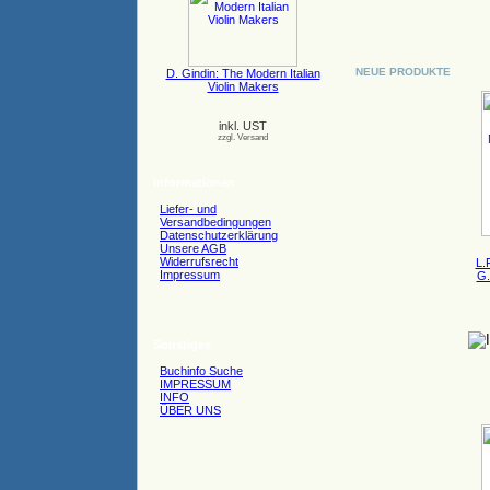
NEUE PRODUKTE
D. Gindin: The Modern Italian
Violin Makers
inkl. UST
zzgl. Versand
Informationen
Liefer- und
Versandbedingungen
Datenschutzerklärung
Unsere AGB
Widerrufsrecht
L.
Impressum
G.
Sonstiges
Buchinfo Suche
IMPRESSUM
INFO
ÜBER UNS