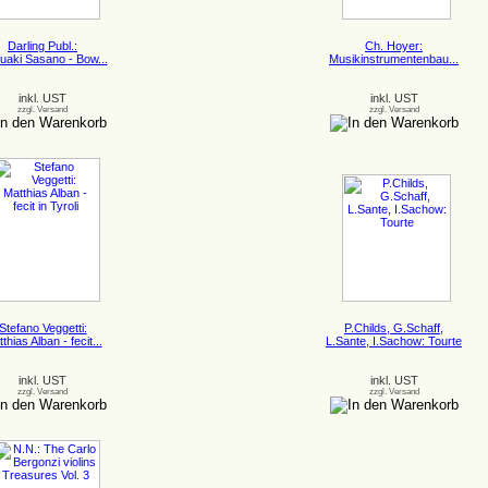
Darling Publ.:
Ch. Hoyer:
uaki Sasano - Bow...
Musikinstrumentenbau...
inkl. UST
inkl. UST
zzgl. Versand
zzgl. Versand
Stefano Veggetti:
P.Childs, G.Schaff,
thias Alban - fecit...
L.Sante, I.Sachow: Tourte
inkl. UST
inkl. UST
zzgl. Versand
zzgl. Versand