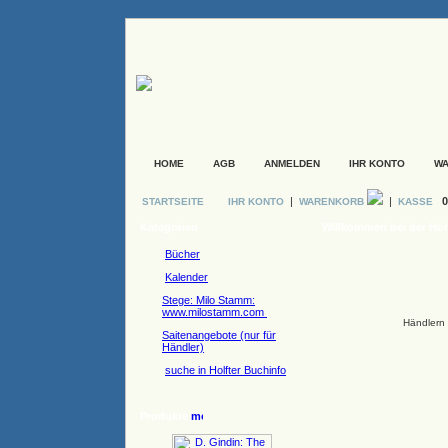
HOME
AGB
ANMELDEN
IHR KONTO
W
|
|
0
STARTSEITE
IHR KONTO
WARENKORB
KASSE
Kategorien
Willkommen bei der Hol
Bücher
Kalender
Stege: Milo Stamm:
www.milostamm.com
Händlern 
Saitenangebote (nur für
Händler)
suche in Holfter Buchinfo
Produkte