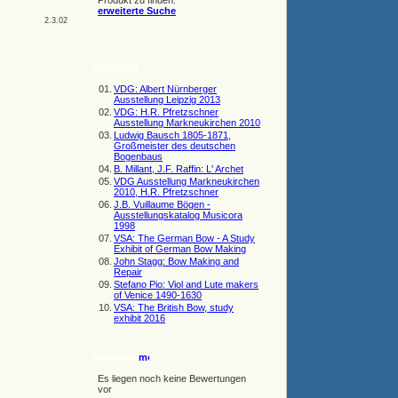
Produkt zu finden.
erweiterte Suche
2.3.02
Bestseller
01.
VDG: Albert Nürnberger
Ausstellung Leipzig 2013
02.
VDG: H.R. Pfretzschner
Ausstellung Markneukirchen 2010
03.
Ludwig Bausch 1805-1871,
Großmeister des deutschen
Bogenbaus
04.
B. Millant, J.F. Raffin: L' Archet
05.
VDG Ausstellung Markneukirchen
2010, H.R. Pfretzschner
06.
J.B. Vuillaume Bögen -
Ausstellungskatalog Musicora
1998
07.
VSA: The German Bow - A Study
Exhibit of German Bow Making
08.
John Stagg: Bow Making and
Repair
09.
Stefano Pio: Viol and Lute makers
of Venice 1490-1630
10.
VSA: The British Bow, study
exhibit 2016
bewerten
Es liegen noch keine Bewertungen
vor