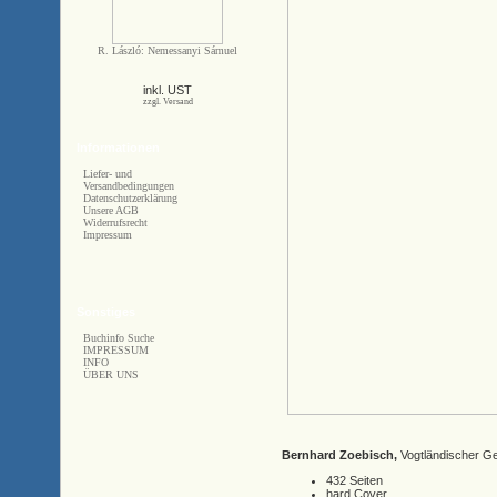
R. László: Nemessanyi Sámuel
inkl. UST
zzgl. Versand
Informationen
Liefer- und
Versandbedingungen
Datenschutzerklärung
Unsere AGB
Widerrufsrecht
Impressum
Sonstiges
Buchinfo Suche
IMPRESSUM
INFO
ÜBER UNS
Bernhard Zoebisch,
Vogtländischer Ge
432 Seiten
hard Cover