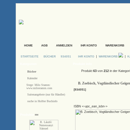
HOME
AGB
ANMELDEN
IHR KONTO
WARENKORB
|
|
STARTSEITE
BÜCHER
934051
IHR KONTO
WARENKORB
K
Kategorien
Produkt Info
Produkt
63
von
212
in der Kategor
Bücher
Kalender
B. Zoebisch, Vogtländischer Geige
Stege: Milo Stamm:
www.milostamm.com
[934051]
Saitenangebote (nur für Händler)
suche in Holfter Buchinfo
ISBN <-upc_ean_isbn->
Produkte