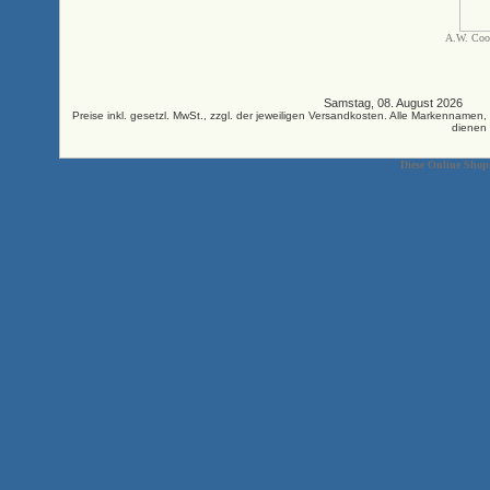
A.W. Coo
Samstag, 08. August 2026 33
Preise inkl. gesetzl. MwSt., zzgl. der jeweiligen Versandkosten. Alle Markenna
dienen 
Diese Online Shop