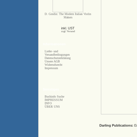
D. Gindin: The Modern Italian Violin
Makers
inkl. UST
zzgl. Versand
Informationen
Liefer- und
Versandbedingungen
Datenschutzerklärung
Unsere AGB
Widerrufsrecht
Impressum
Sonstiges
Buchinfo Suche
IMPRESSUM
INFO
ÜBER UNS
Darling Publications:
Eu