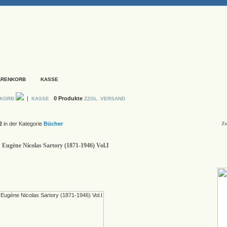
ARENKORB
KASSE
|
0 Produkte
NKORB
KASSE
ZZGL. VERSAND
2
in der Kategorie
Bücher
Zu
: Eugène Nicolas Sartory (1871-1946) Vol.I