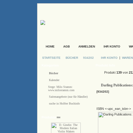
HOME
AGB
ANMELDEN
IHR KONTO
W
|
STARTSEITE
BÜCHER
934202
IHR KONTO
WARE
Kategorien
Produkt Info
Produkt
139
von
21
Bücher
Kalender
Darling Publications
Stege: Milo Stamm:
www.milostamm.com
[934202]
Saitenangebote (nur für Händler)
suche in Holfter Buchinfo
ISBN <-upc_ean_isbn->
Produkte