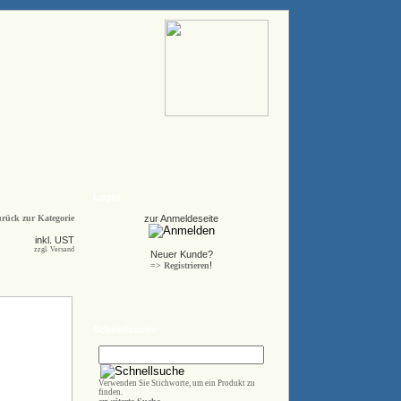
Login
rück zur Kategorie
zur Anmeldeseite
inkl. UST
zzgl. Versand
Neuer Kunde?
!
=> Registrieren
Schnellsuche
Verwenden Sie Stichworte, um ein Produkt zu
finden.