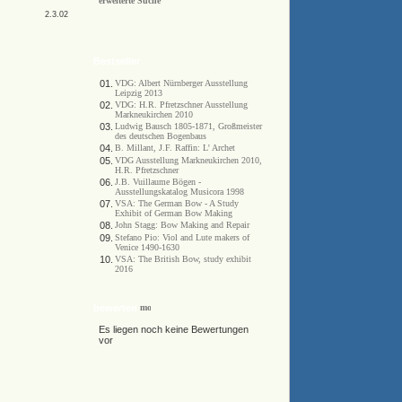
erweiterte Suche
2.3.02
Bestseller
01.
VDG: Albert Nürnberger Ausstellung
Leipzig 2013
02.
VDG: H.R. Pfretzschner Ausstellung
Markneukirchen 2010
03.
Ludwig Bausch 1805-1871, Großmeister
des deutschen Bogenbaus
04.
B. Millant, J.F. Raffin: L' Archet
05.
VDG Ausstellung Markneukirchen 2010,
H.R. Pfretzschner
06.
J.B. Vuillaume Bögen -
Ausstellungskatalog Musicora 1998
07.
VSA: The German Bow - A Study
Exhibit of German Bow Making
08.
John Stagg: Bow Making and Repair
09.
Stefano Pio: Viol and Lute makers of
Venice 1490-1630
10.
VSA: The British Bow, study exhibit
2016
bewerten
Es liegen noch keine Bewertungen
vor