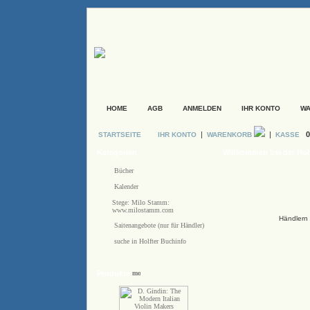
HOME
AGB
ANMELDEN
IHR KONTO
W
|
|
0
STARTSEITE
IHR KONTO
WARENKORB
KASSE
Kategorien
Willkommen bei der Hol
Bücher
Kalender
Stege: Milo Stamm:
www.milostamm.com
Händlern 
Saitenangebote (nur für Händler)
suche in Holfter Buchinfo
Produkte