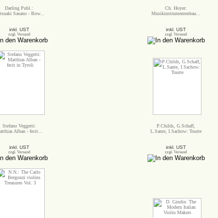
Darling Publ.:
Ch. Hoyer:
tsuaki Sasano - Bow...
Musikinstrumentenbau...
inkl. UST
inkl. UST
zzgl. Versand
zzgl. Versand
Stefano Veggetti:
P.Childs, G.Schaff,
tthias Alban - fecit...
L.Sante, I.Sachow: Tourte
inkl. UST
inkl. UST
zzgl. Versand
zzgl. Versand