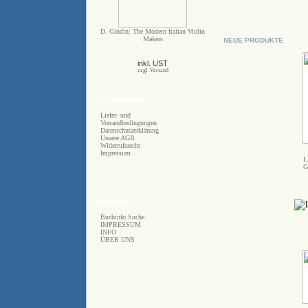
D. Gindin: The Modern Italian Violin
Makers
NEUE PRODUKTE
inkl. UST
zzgl. Versand
Informationen
Liefer- und
Versandbedingungen
Datenschutzerklärung
Unsere AGB
Widerrufsrecht
Impressum
L
G
Sonstiges
Buchinfo Suche
IMPRESSUM
INFO
ÜBER UNS