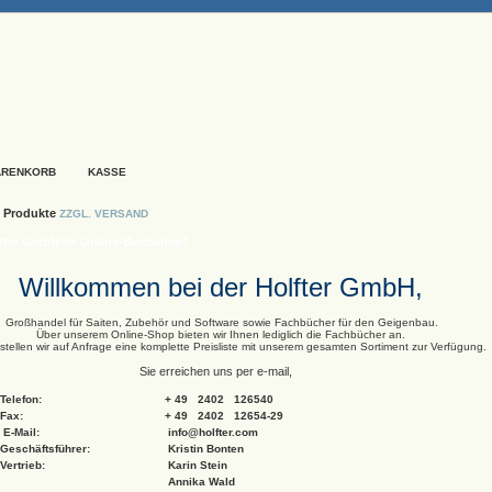
ARENKORB
KASSE
 Produkte
ZZGL. VERSAND
fter GmbH im Online-Buchshop!
Willkommen bei der Holfter GmbH,
Großhandel für Saiten, Zubehör und Software sowie Fachbücher für den Geigenbau.
Über unserem Online-Shop bieten wir Ihnen lediglich die Fachbücher an.
stellen wir auf Anfrage eine komplette Preisliste mit unserem gesamten Sortiment zur Verfügung.
Sie erreichen uns per e-mail,
Telefon:
+ 49 2402 126540
Fax:
+ 49 2402 12654-29
E-Mail:
info@holfter.com
Geschäftsführer:
Kristin Bonten
Vertrieb:
Karin Stein
Annika Wald