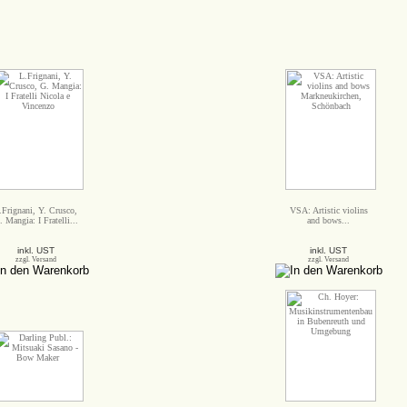
.Frignani, Y. Crusco,
VSA: Artistic violins
. Mangia: I Fratelli...
and bows...
inkl. UST
inkl. UST
zzgl. Versand
zzgl. Versand