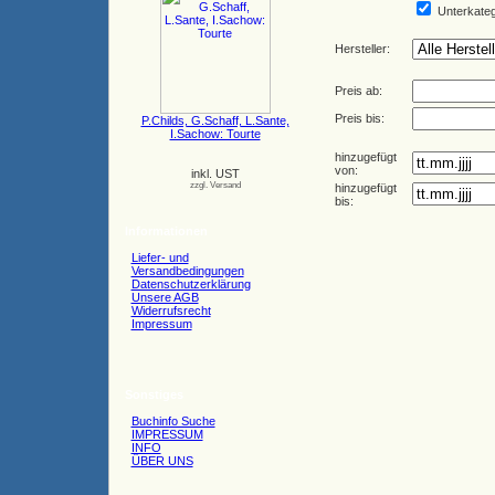
Unterkateg
Hersteller:
Preis ab:
Preis bis:
P.Childs, G.Schaff, L.Sante,
I.Sachow: Tourte
hinzugefügt
von:
inkl. UST
zzgl. Versand
hinzugefügt
bis:
Informationen
Liefer- und
Versandbedingungen
Datenschutzerklärung
Unsere AGB
Widerrufsrecht
Impressum
Sonstiges
Buchinfo Suche
IMPRESSUM
INFO
ÜBER UNS