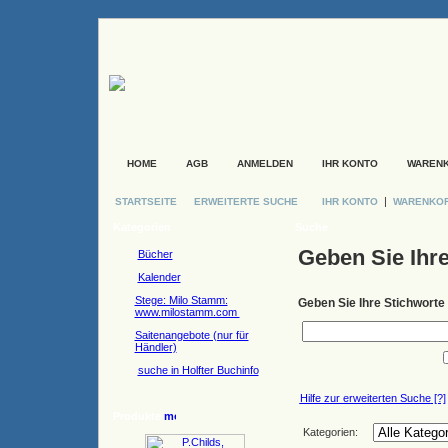
HOME
AGB
ANMELDEN
IHR KONTO
WAREN
|
STARTSEITE
ERWEITERTE SUCHE
IHR KONTO
WARENKO
Kategorien
Suche
Geben Sie Ihre
Bücher
Kalender
Stege: Milo Stamm:
Geben Sie Ihre Stichworte 
www.milostamm.com
Saitenangebote (nur für
Händler)
suche in Holfter Buchinfo
Hilfe zur erweiterten Suche
[?]
Produkte
Kategorien: