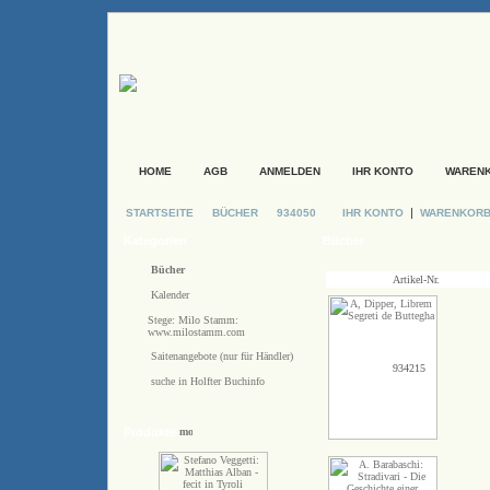
HOME
AGB
ANMELDEN
IHR KONTO
WAREN
|
STARTSEITE
BÜCHER
934050
IHR KONTO
WARENKOR
Kategorien
Bücher
Bücher
Artikel-Nr.
Kalender
Stege: Milo Stamm:
www.milostamm.com
Saitenangebote (nur für Händler)
934215
suche in Holfter Buchinfo
Produkte