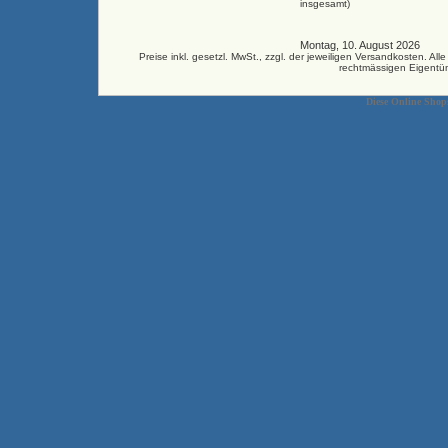
insgesamt)
Montag, 10. August 2026 33
Preise inkl. gesetzl. MwSt., zzgl. der jeweiligen Versandkosten.
rechtmässigen Eigentüm
Diese Online Shop