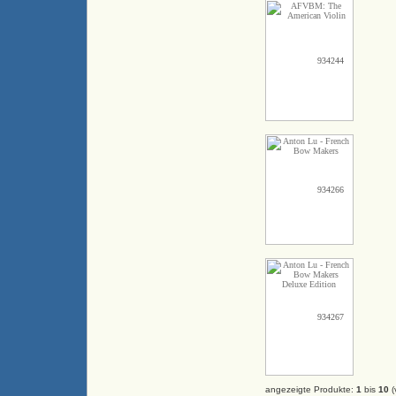
934244
934266
934267
angezeigte Produkte:
1
bis
10
(