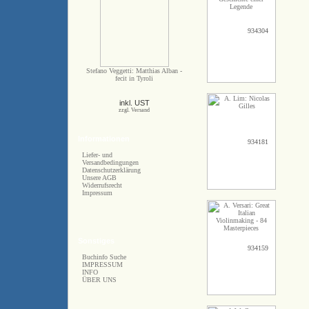
934304
Stefano Veggetti: Matthias Alban -
fecit in Tyroli
inkl. UST
zzgl. Versand
Informationen
934181
Liefer- und
Versandbedingungen
Datenschutzerklärung
Unsere AGB
Widerrufsrecht
Impressum
Sonstiges
934159
Buchinfo Suche
IMPRESSUM
INFO
ÜBER UNS