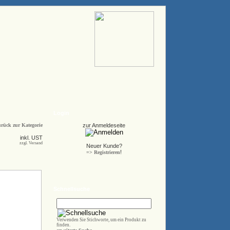
Login
rück zur Kategorie
zur Anmeldeseite
inkl. UST
zzgl. Versand
Neuer Kunde?
!
=> Registrieren
Schnellsuche
Verwenden Sie Stichworte, um ein Produkt zu
finden.