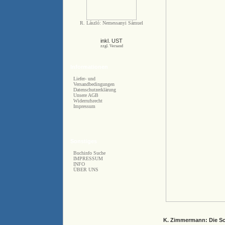
R. László: Nemessanyi Sámuel
inkl. UST
zzgl. Versand
Informationen
Liefer- und
Versandbedingungen
Datenschutzerklärung
Unsere AGB
Widerrufsrecht
Impressum
Sonstiges
Buchinfo Suche
IMPRESSUM
INFO
ÜBER UNS
K. Zimmermann: Die Sc