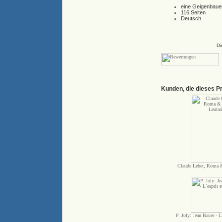
eine Geigenbauer
116 Seiten
Deutsch
Di
Kunden, die dieses P
Claude Lebet, Roma &
P. Joly: Jean Bauer - L