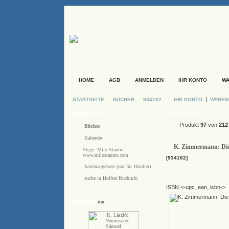
HOME
AGB
ANMELDEN
IHR KONTO
W
|
STARTSEITE
BÜCHER
934162
IHR KONTO
WARE
Kategorien
Produkt Info
Produkt
97
von
212
Bücher
Kalender
K. Zimmermann: Die 
Stege: Milo Stamm:
www.milostamm.com
[934162]
Saitenangebote (nur für Händler)
suche in Holfter Buchinfo
ISBN <-upc_ean_isbn->
Produkte