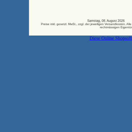
Samstag, 08. August 2026 33
Preise inkl. gesetzl. MwSt., zzgl. der jeweiligen Versandkosten.
rechtmässigen Eigentüm
Diese Online Shopsof