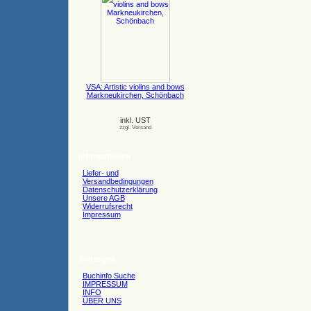
VSA: Artistic violins and bows
Markneukirchen, Schönbach
inkl. UST
zzgl. Versand
Informationen
Liefer- und
Versandbedingungen
Datenschutzerklärung
Unsere AGB
Widerrufsrecht
Impressum
Sonstiges
Buchinfo Suche
IMPRESSUM
INFO
ÜBER UNS