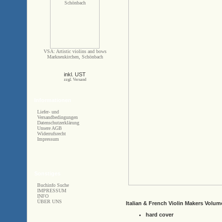
VSA: Artistic violins and bows
Markneukirchen, Schönbach
inkl. UST
zzgl. Versand
Informationen
Liefer- und
Versandbedingungen
Datenschutzerklärung
Unsere AGB
Widerrufsrecht
Impressum
Sonstiges
Buchinfo Suche
IMPRESSUM
INFO
ÜBER UNS
Italian & French Violin Makers Volum
hard cover