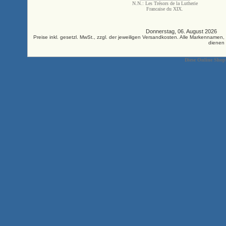
N.N.: Les Trésors de la Lutherie
Francaise du XIX.
Donnerstag, 06. August 2026 
Preise inkl. gesetzl. MwSt., zzgl. der jeweiligen Versandkosten. Alle Markenna
dienen 
Diese Online Shop