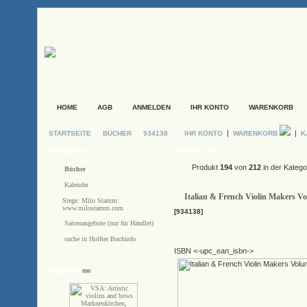
HOME
AGB
ANMELDEN
IHR KONTO
WARENKORB
|
|
STARTSEITE
BÜCHER
934138
IHR KONTO
WARENKORB
K
Kategorien
Produkt Info
Produkt
194
von
212
in der Katego
Bücher
Kalender
Italian & French Violin Makers V
Stege: Milo Stamm:
www.milostamm.com
[934138]
Saitenangebote (nur für Händler)
suche in Holfter Buchinfo
ISBN <-upc_ean_isbn->
Produkte