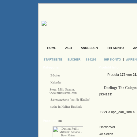
HOME
AGB
ANMELDEN
IHR KONTO
W
|
STARTSEITE
BÜCHER
934293
IHR KONTO
WARE
Kategorien
Produkt Info
Produkt
172
von
21
Bücher
Kalender
Darling: The Cologn
Stege: Milo Stamm:
www.milostamm.com
[934293]
Saitenangebote (nur für Händler)
suche in Holfter Buchinfo
ISBN <-upc_ean_isbn->
Produkte
Hardcover
48 Seiten