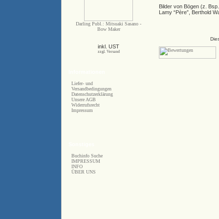
Bilder von Bögen (z. Bsp.
Lamy “Père”, Berthold W
Darling Publ.: Mitsuaki Sasano -
Bow Maker
Die
inkl. UST
zzgl. Versand
Informationen
Liefer- und
Versandbedingungen
Datenschutzerklärung
Unsere AGB
Widerrufsrecht
Impressum
Sonstiges
Buchinfo Suche
IMPRESSUM
INFO
ÜBER UNS