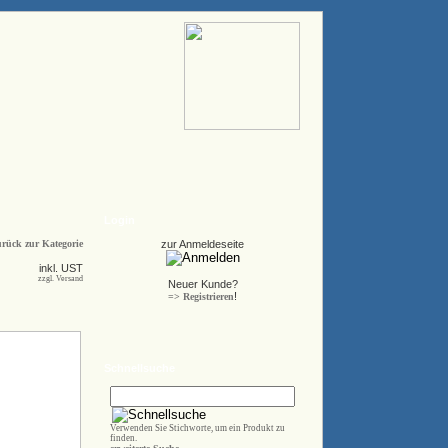
Login
rück zur Kategorie
zur Anmeldeseite
inkl. UST
zzgl. Versand
Neuer Kunde?
!
=> Registrieren
Schnellsuche
Verwenden Sie Stichworte, um ein Produkt zu
finden.