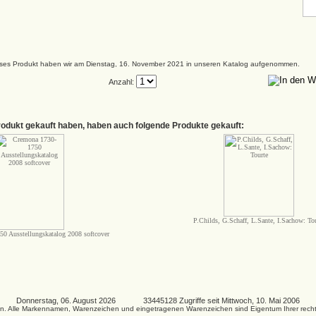
ses Produkt haben wir am Dienstag, 16. November 2021 in unseren Katalog aufgenommen.
Anzahl:
rodukt gekauft haben, haben auch folgende Produkte gekauft:
P.Childs, G.Schaff, L.Sante, I.Sachow: To
0 Ausstellungskatalog 2008 softcover
Donnerstag, 06. August 2026 33445128 Zugriffe seit Mittwoch, 10. Mai 2006
kosten. Alle Markennamen, Warenzeichen und eingetragenen Warenzeichen sind Eigentum Ihrer rec