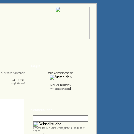
Login
rück zur Kategorie
zur Anmeldeseite
inkl. UST
zzgl. Versand
Neuer Kunde?
!
=> Registrieren
Schnellsuche
Verwenden Sie Stichworte, um ein Produkt zu
finden.