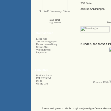
238 Seiten
diverse Abbildungen
R. László: Nemessanyi Sámuel
inkl. UST
Die
zzgl. Versand
Informationen
Liefer- und
Versandbedingungen
Kunden, die dieses P
Datenschutzerklärung
Unsere AGB
Widerrufsrecht
Impressum
Sonstiges
Buchinfo Suche
IMPRESSUM
INFO
Cremona 1730-175
ÜBER UNS
Preise inkl. gesetzl. MwSt., zzgl. der jeweiligen Versand