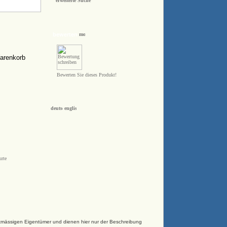
erweiterte Suche
bewerten
Bewerten Sie dieses Produkt!
urte
htmässigen Eigentümer und dienen hier nur der Beschreibung