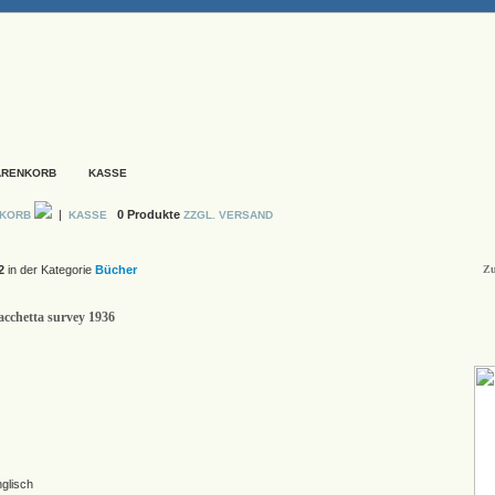
ARENKORB
KASSE
|
0 Produkte
NKORB
KASSE
ZZGL. VERSAND
2
in der Kategorie
Bücher
Zu
acchetta survey 1936
nglisch