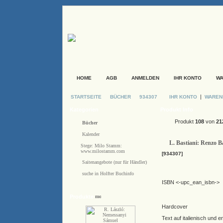
HOME
AGB
ANMELDEN
IHR KONTO
W
|
STARTSEITE
BÜCHER
934307
IHR KONTO
WARE
Kategorien
Produkt Info
Produkt
108
von
21
Bücher
Kalender
L. Bastiani: Renzo B
Stege: Milo Stamm:
www.milostamm.com
[934307]
Saitenangebote (nur für Händler)
suche in Holfter Buchinfo
ISBN <-upc_ean_isbn->
Produkte
Hardcover
Text auf italienisch und e