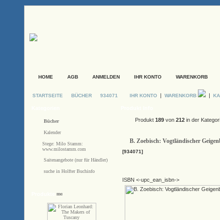
HOME
AGB
ANMELDEN
IHR KONTO
WARENKORB
|
|
STARTSEITE
BÜCHER
934071
IHR KONTO
WARENKORB
KA
Kategorien
Produkt Info
Produkt
189
von
212
in der Kategor
Bücher
Kalender
B. Zoebisch: Vogtländischer Geige
Stege: Milo Stamm:
www.milostamm.com
[934071]
Saitenangebote (nur für Händler)
suche in Holfter Buchinfo
ISBN <-upc_ean_isbn->
Produkte