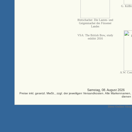
G. KilBr
Bletschacher: Die Lauten- und
Geigenmacher des Füssener
Landes
VSA: The British Bow, study
exhibit 2016
A.W. Coo
Samstag, 08. August 2026 33
Preise inkl. gesetzl. MwSt., zzgl. der jeweiligen Versandkosten. Alle Markenna
dienen 
Diese Online Shop