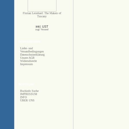
Florian Leonhard: The Makers of
Tuscany
inkl. UST
zzgl. Versand
Informationen
Liefer- und
Versandbedingungen
Datenschutzerklärung
Unsere AGB
Widerrufsrecht
Impressum
Sonstiges
Buchinfo Suche
IMPRESSUM
INFO
ÜBER UNS