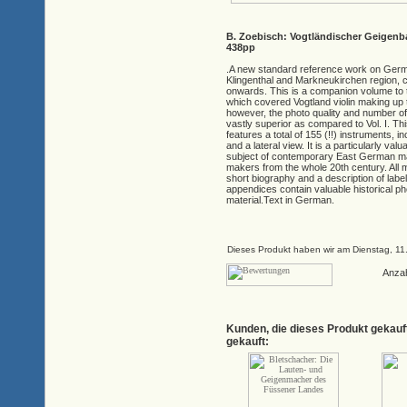
B. Zoebisch: Vogtländischer Geigenb
438pp
.A new standard reference work on Germa
Klingenthal and Markneukirchen region, c
onwards. This is a companion volume to t
which covered Vogtland violin making up
however, the photo quality and number of
vastly superior as compared to Vol. I. Th
features a total of 155 (!!) instruments, in
and a lateral view. It is a particularly val
subject of contemporary East German mak
makers from the whole 20th century. All 
short biography and a description of la
appendices contain valuable historical 
material.Text in German.
Dieses Produkt haben wir am Dienstag, 1
Anza
Kunden, die dieses Produkt gekauf
gekauft: