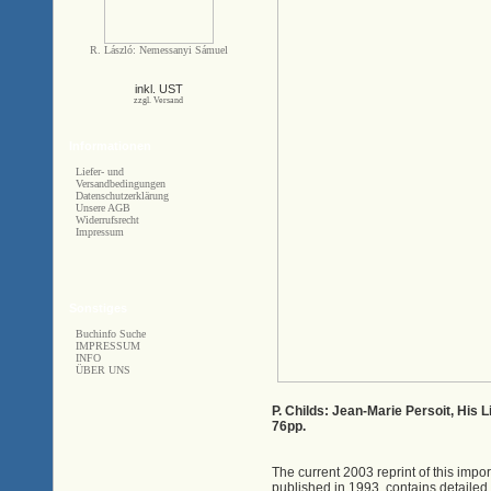
R. László: Nemessanyi Sámuel
inkl. UST
zzgl. Versand
Informationen
Liefer- und
Versandbedingungen
Datenschutzerklärung
Unsere AGB
Widerrufsrecht
Impressum
Sonstiges
Buchinfo Suche
IMPRESSUM
INFO
ÜBER UNS
P. Childs: Jean-Marie Persoit, His 
76pp.
The current 2003 reprint of this impor
published in 1993, contains detailed, 