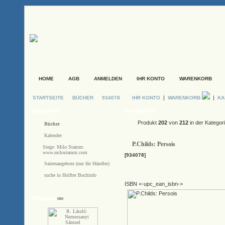
HOME
AGB
ANMELDEN
IHR KONTO
WARENKORB
|
|
STARTSEITE
BÜCHER
934078
IHR KONTO
WARENKORB
KA
Kategorien
Produkt Info
Produkt
202
von
212
in der Kategor
Bücher
Kalender
P.Childs: Persois
Stege: Milo Stamm:
www.milostamm.com
[934078]
Saitenangebote (nur für Händler)
suche in Holfter Buchinfo
ISBN <-upc_ean_isbn->
Produkte