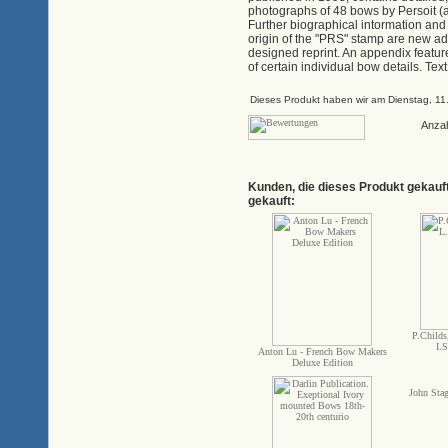
photographs of 48 bows by Persoit (a
Further biographical intormation and
origin of the "PRS" stamp are new addi
designed reprint. An appendix featu
of certain individual bow details. Tex
Dieses Produkt haben wir am Dienstag, 1
Anza
Kunden, die dieses Produkt gekauf
gekauft:
P.Childs
I.
Anton Lu - French Bow Makers
Deluxe Edition
John Sta