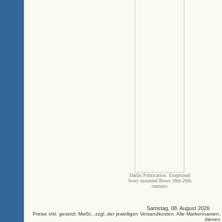
Darlin Publication. Exeptional
Ivory mounted Bows 18th-20th
centurio
Samstag, 08. August 2026 33
Preise inkl. gesetzl. MwSt., zzgl. der jeweiligen Versandkosten. Alle Markenna
dienen 