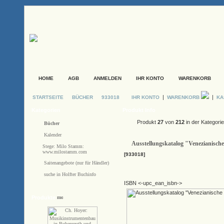
HOME
AGB
ANMELDEN
IHR KONTO
WARENKORB
|
|
STARTSEITE
BÜCHER
933018
IHR KONTO
WARENKORB
KA
Kategorien
Produkt Info
Produkt
27
von
212
in der Kategori
Bücher
Kalender
Ausstellungskatalog "Venezianische
Stege: Milo Stamm:
www.milostamm.com
[933018]
Saitenangebote (nur für Händler)
suche in Holfter Buchinfo
ISBN <-upc_ean_isbn->
Produkte