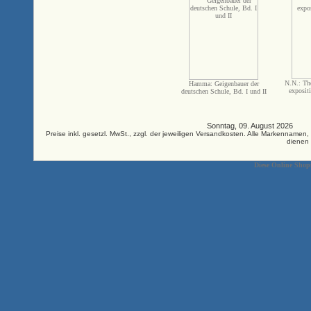
N.N.: Th
Hamma: Geigenbauer der
exposit
deutschen Schule, Bd. I und II
Sonntag, 09. August 2026 33
Preise inkl. gesetzl. MwSt., zzgl. der jeweiligen Versandkosten. Alle Markenna
dienen 
Diese Online Shop