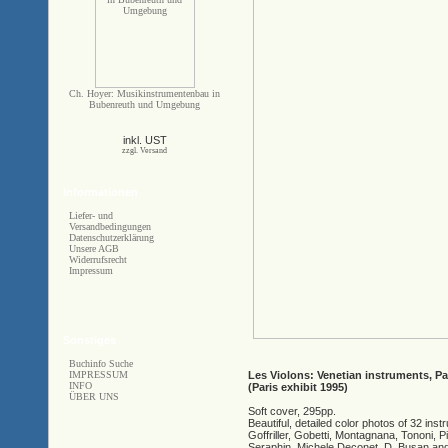
Ch. Hoyer: Musikinstrumentenbau in
Bubenreuth und Umgebung
inkl. UST
zzgl. Versand
Informationen
Liefer- und
Versandbedingungen
Datenschutzerklärung
Unsere AGB
Widerrufsrecht
Impressum
Sonstiges
Buchinfo Suche
IMPRESSUM
Les Violons: Venetian instruments, P
INFO
(Paris exhibit 1995)
ÜBER UNS
Soft cover, 295pp.
Beautiful, detailed color photos of 32 ins
Goffriller, Gobetti, Montagnana, Tononi, 
Seraphin, Michele Deconet, D. Busan and A