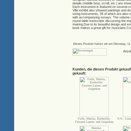
details (middle bout, scroll, etc.) are sho
Each instrument is featured on several c
Ville exhibit also showed paintings and dr
string instruments, 39 of which are also 
with accompanying essays. The volume i
round table transcripts discussing the imp
making.Due to its beautiful design and exce
book makes a great gift for musicians.Com
Dieses Produkt haben wir am Dienstag, 1
Anza
Kunden, die dieses Produkt gekauf
gekauft:
Focht, Martius, Riedmiller:
N.N.: Liuta
Füssener Lauten- und Geigenbau