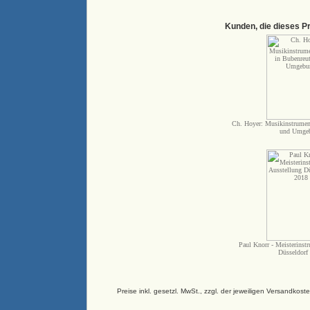
Kunden, die dieses P
Ch. Hoyer: Musikinstrumen
und Umge
Paul Knorr - Meisterinst
Düsseldorf
Preise inkl. gesetzl. MwSt., zzgl. der jeweiligen Versand