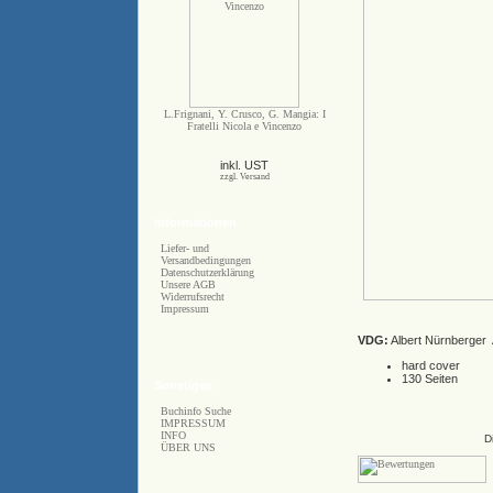
L.Frignani, Y. Crusco, G. Mangia: I
Fratelli Nicola e Vincenzo
inkl. UST
zzgl. Versand
Informationen
Liefer- und
Versandbedingungen
Datenschutzerklärung
Unsere AGB
Widerrufsrecht
Impressum
VDG:
Albert Nürnberger 
hard cover
130 Seiten
Sonstiges
Buchinfo Suche
IMPRESSUM
INFO
D
ÜBER UNS