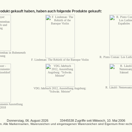
rodukt gekauft haben, haben auch folgende Produkte gekauft:
tenbau in Bubenreuth
bung
R. Pinto Comas: Los Luthi
F. Lindeman: The Rebirth of the Baroque Violin
R. László: Nemessany
VDG Jahrbuch 2012, Ausstellung Augsburg:
"Schwän. Meister"
rumente Ausstellung
 2018
Donnerstag, 06. August 2026 33445538 Zugriffe seit Mittwoch, 10. Mai 2006
kosten. Alle Markennamen, Warenzeichen und eingetragenen Warenzeichen sind Eigentum Ihrer rec