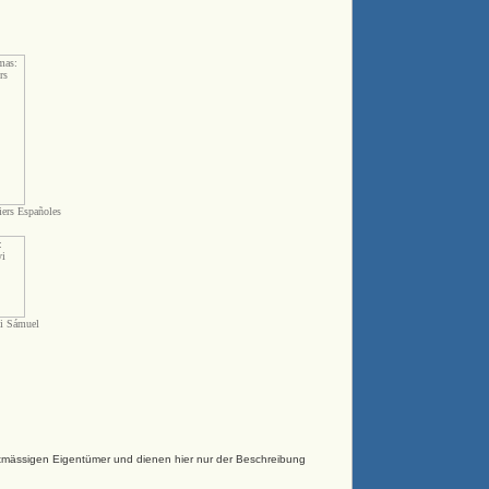
ers Españoles
i Sámuel
htmässigen Eigentümer und dienen hier nur der Beschreibung