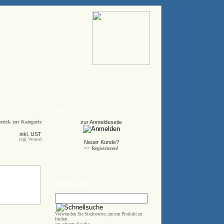
Login
rück zur Kategorie
zur Anmeldeseite
inkl. UST
zzgl. Versand
Neuer Kunde?
!
=> Registrieren
Schnellsuche
Verwenden Sie Stichworte, um ein Produkt zu
finden.