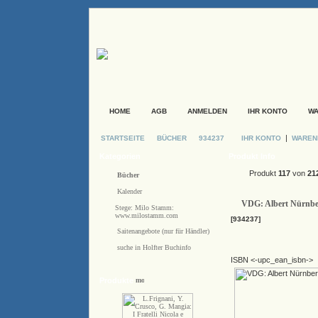
HOME
AGB
ANMELDEN
IHR KONTO
W
|
STARTSEITE
BÜCHER
934237
IHR KONTO
WARE
Kategorien
Produkt Info
Produkt
117
von
21
Bücher
Kalender
VDG: Albert Nürnber
Stege: Milo Stamm:
www.milostamm.com
[934237]
Saitenangebote (nur für Händler)
suche in Holfter Buchinfo
ISBN <-upc_ean_isbn->
Produkte