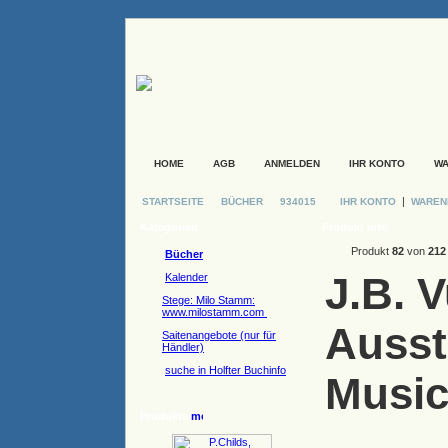
HOME
AGB
ANMELDEN
IHR KONTO
W
|
STARTSEITE
BÜCHER
934015
IHR KONTO
WARE
Kategorien
Produkt Info
Produkt
82
von
212
Bücher
J.B. 
Kalender
Stege: Milo Stamm:
www.milostamm.com
Ausst
Saitenangebote (nur für
Händler)
suche in Holfter Buchinfo
Music
Produkte