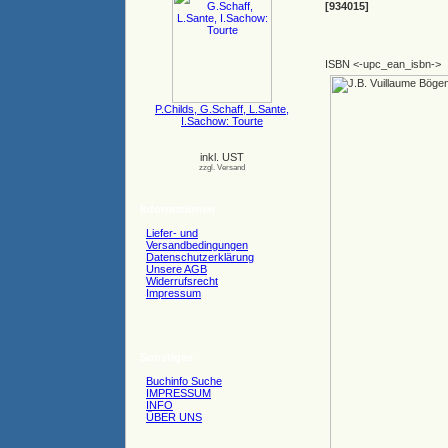
[934015]
ISBN <-upc_ean_isbn->
P.Childs, G.Schaff, L.Sante,
I.Sachow: Tourte
inkl. UST
zzgl. Versand
Informationen
Liefer- und
Versandbedingungen
Datenschutzerklärung
Unsere AGB
Widerrufsrecht
Impressum
Sonstiges
Buchinfo Suche
IMPRESSUM
INFO
ÜBER UNS