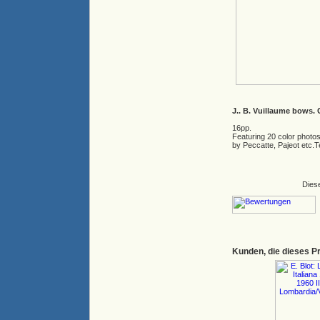
J.. B. Vuillaume bows. 
16pp.
Featuring 20 color photo
by Peccatte, Pajeot etc.T
Dies
Kunden, die dieses P