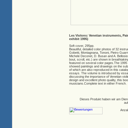
Les Violons: Venetian instruments, Pai
exhibit 1995)
Soft cover, 295pp.
Beautiful, detailed color photos of 32 instru
Gobetti, Montagnana, Tononi, Pietro Guarn
Michele Deconet, D. Busan and A. Bellosio. 
bout, scroll, etc.) are shown in breathtaki
featured on several color pages.The 1995 Hô
showed paintings and drawings on the subje
of which are also reproduced in this cata
essays. The volume is introduced by essay
discussing the importance of Venetian violi
design and excellent photo quality, this boo
musicians.Complete text in either French.
Dieses Produkt haben wir am Dien
au
Anza