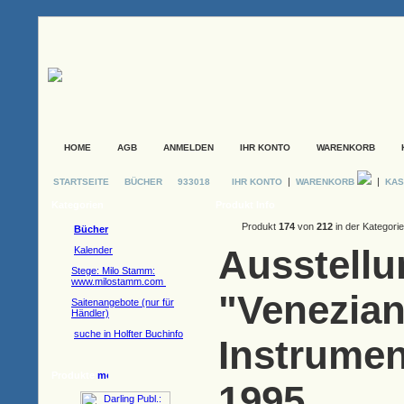
HOME
AGB
ANMELDEN
IHR KONTO
WARENKORB
|
|
STARTSEITE
BÜCHER
933018
IHR KONTO
WARENKORB
KAS
Kategorien
Produkt Info
Produkt
174
von
212
in der Kategori
Bücher
Ausstellu
Kalender
Stege: Milo Stamm:
www.milostamm.com
"Venezian
Saitenangebote (nur für
Händler)
suche in Holfter Buchinfo
Instrumen
Produkte
1995