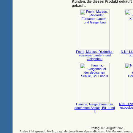
Kunden, die dieses Produkt gekauft
gekauft:
Focht, Martius, Riedmiller:
N.N.: Li
Füssener Lauten- und
XI
Geigenbau
N.N.: The
Hamma: Geigenbauer der
expositi
deutschen Schule, Bd. I und
II
Freitag, 07. August 2026 33
Preise inkl. gesetzl. MwSt., zzgl. der jeweiligen Versandkosten. Alle Markenna