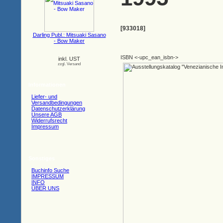
[933018]
Darling Publ.: Mitsuaki Sasano
- Bow Maker
ISBN <-upc_ean_isbn->
inkl. UST
zzgl. Versand
Informationen
Liefer- und
Versandbedingungen
Datenschutzerklärung
Unsere AGB
Widerrufsrecht
Impressum
Sonstiges
Buchinfo Suche
IMPRESSUM
INFO
ÜBER UNS