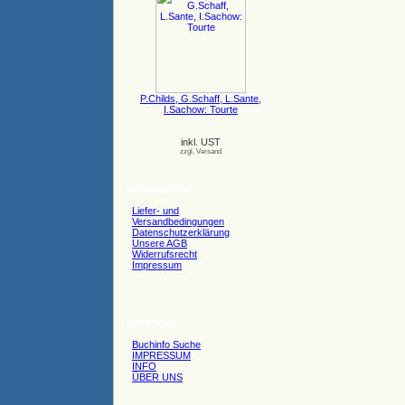
P.Childs, G.Schaff, L.Sante,
I.Sachow: Tourte
inkl. UST
zzgl. Versand
Informationen
Liefer- und
Versandbedingungen
Datenschutzerklärung
Unsere AGB
Widerrufsrecht
Impressum
Sonstiges
Buchinfo Suche
IMPRESSUM
INFO
ÜBER UNS