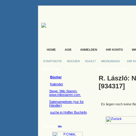
HOME
AGB
ANMELDEN
IHR KONTO
W
STARTSEITE
BÜCHER
934317
MEINUNGEN
IHR 
Kategorien
Produkt bewerten
R. László:
Bücher
Kalender
[934317]
Stege: Milo Stamm:
www.milostamm.com
Saitenangebote (nur für
Es liegen noch keine B
Händler)
suche in Holfter Buchinfo
Produkte