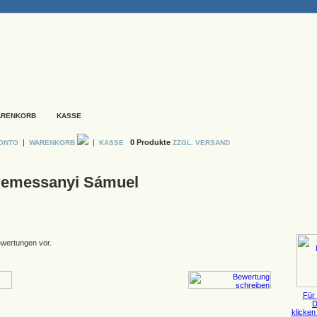
ARENKORB
KASSE
|
|
0 Produkte
KONTO
WARENKORB
KASSE
ZZGL. VERSAND
 Nemessanyi Sámuel
ewertungen vor.
Für 
D
klicken 