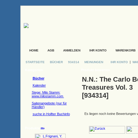
HOME
AGB
ANMELDEN
IHR KONTO
WARENKORB
|
STARTSEITE
BÜCHER
934314
MEINUNGEN
IHR KONTO
WA
Kategorien
Produkt bewerten
N.N.: The Carlo B
Bücher
Kalender
Treasures Vol. 3
Stege: Milo Stamm:
[934314]
www.milostamm.com
Saitenangebote (nur für
Händler)
Es liegen noch keine Bewertungen v
suche in Holfter Buchinfo
Produkte