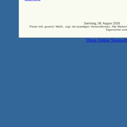
Samstag, 08. August 2026 33
Preise inkl. gesetzl. MwSt., zzgl. der jeweiligen Versandkosten. Alle M
Eigentümer und
Diese Online Shopsof