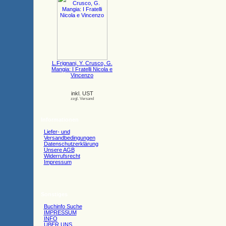
L.Frignani, Y. Crusco, G.
Mangia: I Fratelli Nicola e
Vincenzo
inkl. UST
zzgl. Versand
Informationen
Liefer- und
Versandbedingungen
Datenschutzerklärung
Unsere AGB
Widerrufsrecht
Impressum
Sonstiges
Buchinfo Suche
IMPRESSUM
INFO
ÜBER UNS