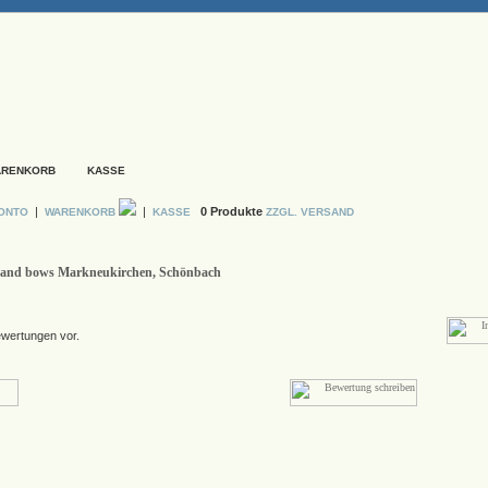
ARENKORB
KASSE
|
|
0 Produkte
KONTO
WARENKORB
KASSE
ZZGL. VERSAND
ns and bows Markneukirchen, Schönbach
ewertungen vor.