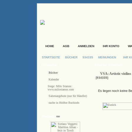
HOME
AGB
ANMELDEN
IHR KONTO
W
STARTSEITE
BÜCHER
934335
MEINUNGEN
IHR 
Kategorien
Produkt bewerten
Bücher
VSA: Artistic violi
[934335]
Kalender
Stege: Milo Stamm:
www.milostamm.com
Es liegen noch keine B
Saitenangebote (nur für Händler)
suche in Holfter Buchinfo
Produkte