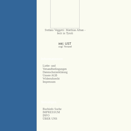
Stefano Veggetti: Matthias Alban -
fecit in Tyroli
inkl. UST
zzgl. Versand
Informationen
Liefer- und
Versandbedingungen
Datenschutzerklärung
Unsere AGB
Widerrufsrecht
Impressum
Sonstiges
Buchinfo Suche
IMPRESSUM
INFO
ÜBER UNS