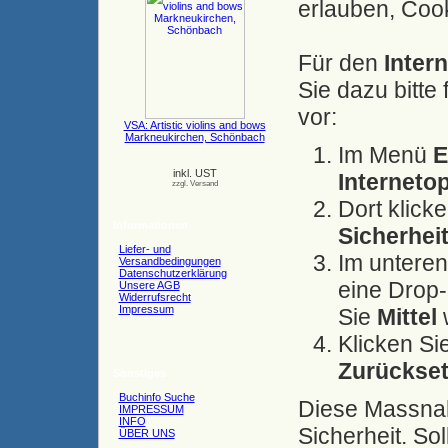
erlauben, Cook
Für den
Inter
Sie dazu bitt
vor:
VSA: Artistic violins and bows
Markneukirchen, Schönbach
Im Menü
E
inkl. UST
Interneto
zzgl. Versand
Dort klicke
Informationen
Sicherhei
Liefer- und
Im unteren
Versandbedingungen
Datenschutzerklärung
eine Drop-
Unsere AGB
Widerrufsrecht
Impressum
Sie
Mittel
Klicken Si
Zurückse
Sonstiges
Buchinfo Suche
Diese Massnah
IMPRESSUM
INFO
Sicherheit. So
ÜBER UNS