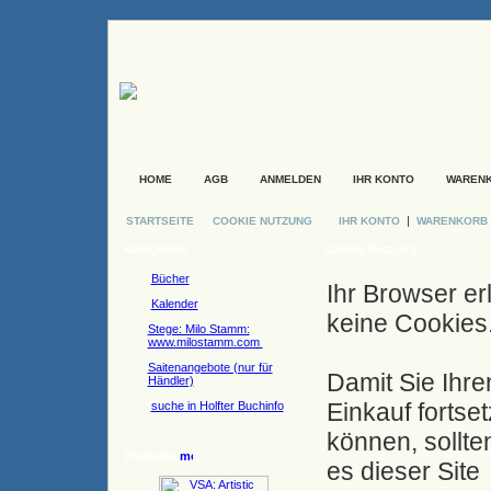
HOME
AGB
ANMELDEN
IHR KONTO
WAREN
|
STARTSEITE
COOKIE NUTZUNG
IHR KONTO
WARENKORB
Kategorien
Cookie Nutzung
Bücher
Ihr Browser er
Kalender
keine Cookies
Stege: Milo Stamm:
www.milostamm.com
Saitenangebote (nur für
Damit Sie Ihre
Händler)
Einkauf fortse
suche in Holfter Buchinfo
können, sollte
Produkte
es dieser Site