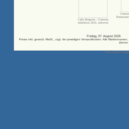
Cremona
Renaissanc
Carlo Bergonzi - Cremona
exhibition 2010, softcover
Freitag, 07. August 2026 33
Preise inkl. gesetzl. MwSt., zzgl. der jeweiligen Versandkosten. Alle Markenna
dienen 
Diese Online Shop