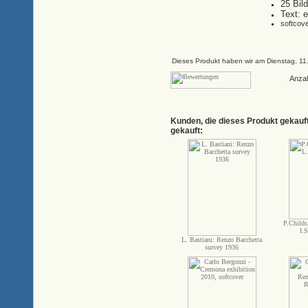
25 Bil
Text: e
softcov
Dieses Produkt haben wir am Dienstag, 1
Anza
Kunden, die dieses Produkt gekauf
gekauft:
P.Childs
I.
L. Bastiani: Renzo Bacchetta
survey 1936