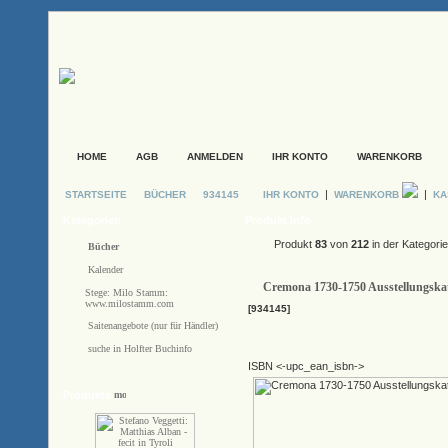
HOME
AGB
ANMELDEN
IHR KONTO
WARENKORB
|
|
STARTSEITE
BÜCHER
934145
IHR KONTO
WARENKORB
KA
Kategorien
Produkt Info
Produkt
83
von
212
in der Kategori
Bücher
Kalender
Cremona 1730-1750 Ausstellungskat
Stege: Milo Stamm:
www.milostamm.com
[934145]
Saitenangebote (nur für Händler)
suche in Holfter Buchinfo
ISBN <-upc_ean_isbn->
Produkte